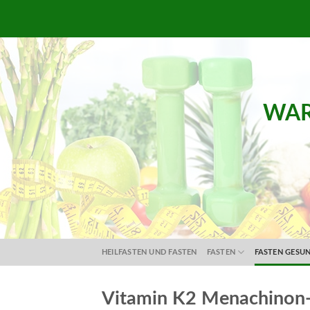
Skip
to
content
WAR
HEILFASTEN UND FASTEN
FASTEN
FASTEN GESU
Vitamin K2 Menachinon